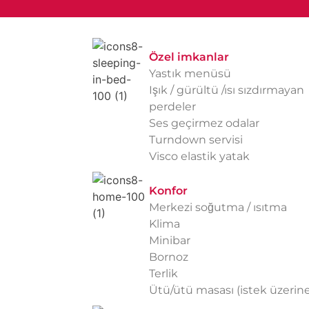
Özel imkanlar
Yastık menüsü
Işık / gürültü /ısı sızdırmayan
perdeler
Ses geçirmez odalar
Turndown servisi
Visco elastik yatak
Konfor
Merkezi soğutma / ısıtma
Klima
Minibar
Bornoz
Terlik
Ütü/ütü masası (istek üzerine