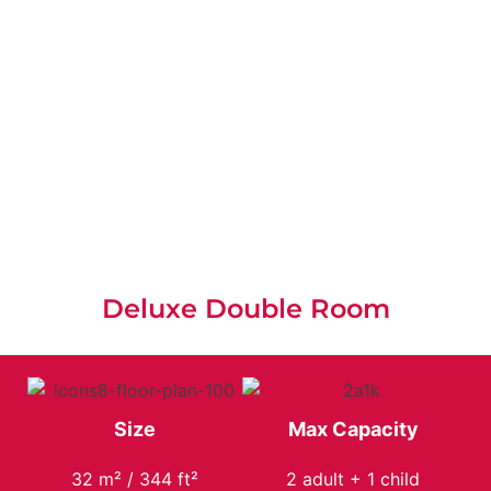
Deluxe Double Room
Size
Max Capacity
32 m² / 344 ft²
2 adult + 1 child